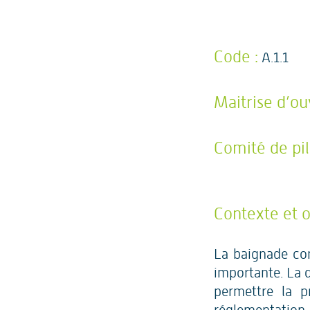
Code :
A.1.1
Maitrise d’ou
Comité de pil
Contexte et ob
La baignade cons
importante. La q
permettre la p