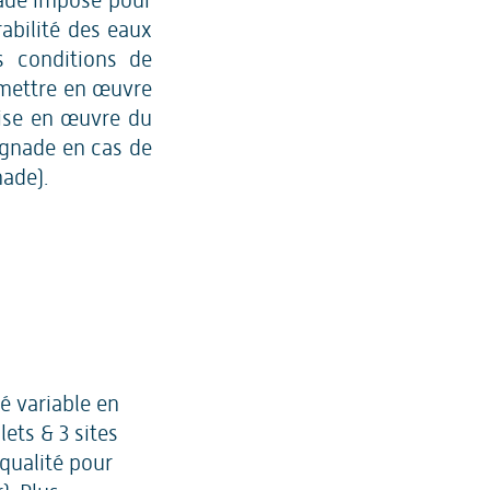
nade impose pour
rabilité des eaux
s conditions de
 mettre en œuvre
mise en œuvre du
ignade en cas de
nade).
é variable en
lets & 3 sites
qualité pour