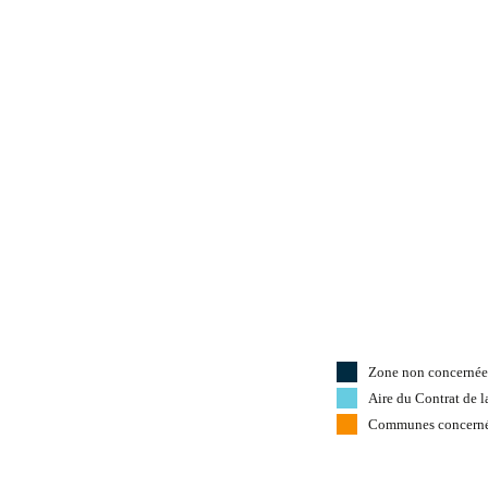
Zone non concernée 
Aire du Contrat de 
Communes concern