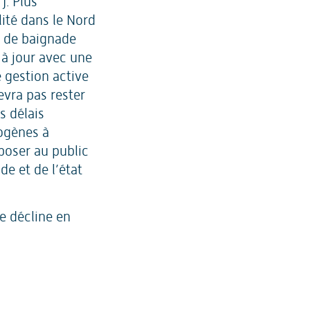
). Plus
ité dans le Nord
ls de baignade
 à jour avec une
 gestion active
evra pas rester
s délais
mogènes à
oposer au public
de et de l’état
e décline en