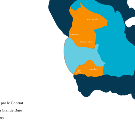
F
onds
Saint Denis
Gros
Morne
Saint-Joseph
R
obert
Schœlcher
Lamentin
F
ort-de-France
Françoi
Ducos
Saint-Esprit
rois-Îlets
T
Rivière-Salée
Anse
Rivière
d
’
Arlets
pilote
par le Contrat
la Grande Baie
ées