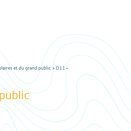
olaires et du grand public
>
D.1.1 –
 public