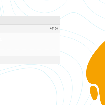
#5460
c.