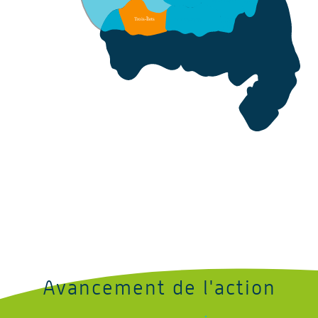
Saint-Esprit
V
auclin
rois-Îlets
T
Rivière-Salée
Anse
Rivière
d
’
Arlets
pilote
Avancement de l'action