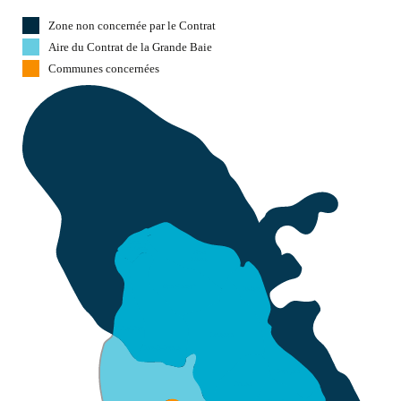
Zone non concernée par le Contrat
Aire du Contrat de la Grande Baie
Communes concernées
F
onds
Saint Denis
Gros
Morne
Saint-Joseph
R
obert
Schœlcher
Lamentin
F
ort-de-France
François
Ducos