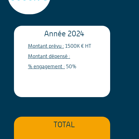
Année
2024
Montant prévu :
1500K € HT
Montant dépensé :
% engagement :
50%
TOTAL