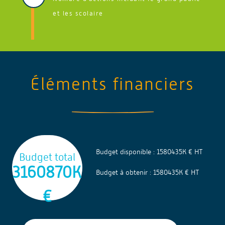
et les scolaire
Date d'échéance de l'action : 2026
Éléments financiers
Budget disponible : 1580435K € HT
Budget total
3160870K
Budget à obtenir : 1580435K € HT
€