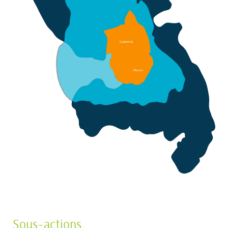
Saint-Joseph
R
obert
Schœlcher
Lamentin
F
ort-de-France
François
Ducos
Saint-Esprit
V
auclin
rois-Îlets
T
Rivière-Salée
Anse
Rivière
d
’
Arlets
pilote
Sous-actions